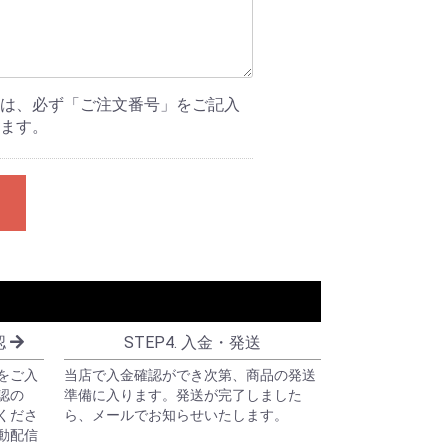
は、必ず「ご注文番号」をご記入
ます。
認
STEP4. 入金・発送
をご入
当店で入金確認ができ次第、商品の発送
認の
準備に入ります。発送が完了しました
くださ
ら、メールでお知らせいたします。
動配信