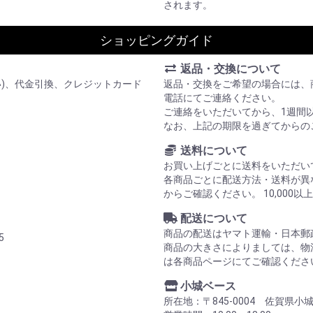
されます。
ショッピングガイド
返品・交換について
い)、代金引換、クレジットカード
返品・交換をご希望の場合には、
電話にてご連絡ください。
ご連絡をいただいてから、1週間
なお、上記の期限を過ぎてからの
送料について
お買い上げごとに送料をいただい
各商品ごとに配送方法・送料が異
からご確認ください。 10,00
配送について
商品の配送はヤマト運輸・日本郵
5
商品の大きさによりましては、物
は各商品ページにてご確認くださ
小城ベース
所在地：〒845-0004 佐賀県小