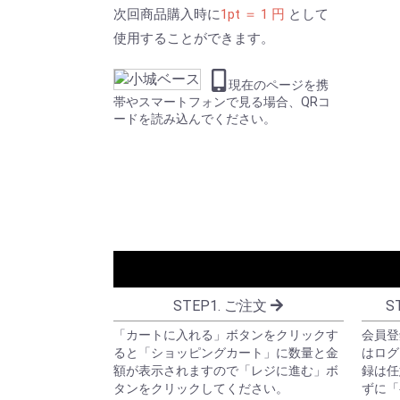
次回商品購入時に
1pt ＝ 1 円
として
使用することができます。
現在のページを携
帯やスマートフォンで見る場合、QRコ
ードを読み込んでください。
STEP1. ご注文
S
「カートに入れる」ボタンをクリックす
会員登
ると「ショッピングカート」に数量と金
はログ
額が表示されますので「レジに進む」ボ
録は任
タンをクリックしてください。
ずに「