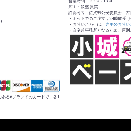
営業時間：10:00～18:00
店主：飯盛 貴英
許認可等：佐賀県公安委員会 古物商
・ネットでのご注文は24時間受
)
・お問い合わせは、
専用のお問い
・自宅兼事務所となるため、原則
er の記載のある6ブランドのカードで、各1