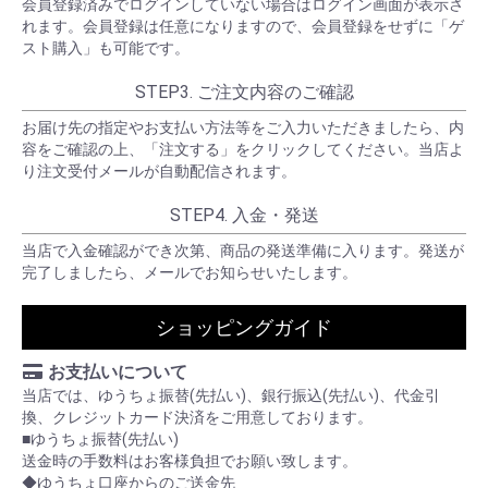
会員登録済みでログインしていない場合はログイン画面が表示さ
れます。会員登録は任意になりますので、会員登録をせずに「ゲ
スト購入」も可能です。
STEP3. ご注文内容のご確認
お届け先の指定やお支払い方法等をご入力いただきましたら、内
容をご確認の上、「注文する」をクリックしてください。当店よ
り注文受付メールが自動配信されます。
STEP4. 入金・発送
当店で入金確認ができ次第、商品の発送準備に入ります。発送が
完了しましたら、メールでお知らせいたします。
ショッピングガイド
お支払いについて
当店では、ゆうちょ振替(先払い)、銀行振込(先払い)、代金引
換、クレジットカード決済をご用意しております。
■ゆうちょ振替(先払い)
送金時の手数料はお客様負担でお願い致します。
◆ゆうちょ口座からのご送金先