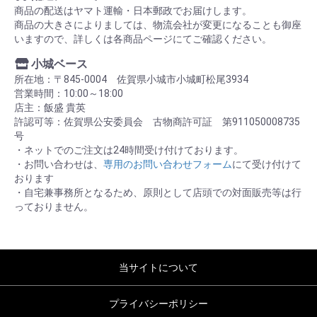
商品の配送はヤマト運輸・日本郵政でお届けします。
商品の大きさによりましては、物流会社が変更になることも御座
いますので、詳しくは各商品ページにてご確認ください。
小城ベース
所在地：〒845-0004 佐賀県小城市小城町松尾3934
営業時間：10:00～18:00
店主：飯盛 貴英
許認可等：佐賀県公安委員会 古物商許可証 第911050008735
号
・ネットでのご注文は24時間受け付けております。
・お問い合わせは、
専用のお問い合わせフォーム
にて受け付けて
おります
・自宅兼事務所となるため、原則として店頭での対面販売等は行
っておりません。
当サイトについて
プライバシーポリシー