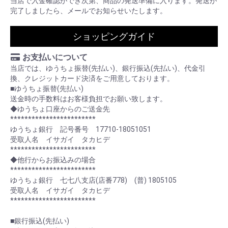
当店で入金確認ができ次第、商品の発送準備に入ります。発送が
完了しましたら、メールでお知らせいたします。
ショッピングガイド
お支払いについて
当店では、ゆうちょ振替(先払い)、銀行振込(先払い)、代金引
換、クレジットカード決済をご用意しております。
■ゆうちょ振替(先払い)
送金時の手数料はお客様負担でお願い致します。
◆ゆうちょ口座からのご送金先
************************
ゆうちょ銀行 記号番号 17710-18051051
受取人名 イサガイ タカヒデ
************************
◆他行からお振込みの場合
************************
ゆうちょ銀行 七七八支店(店番778) (普) 1805105
受取人名 イサガイ タカヒデ
************************
■銀行振込(先払い)