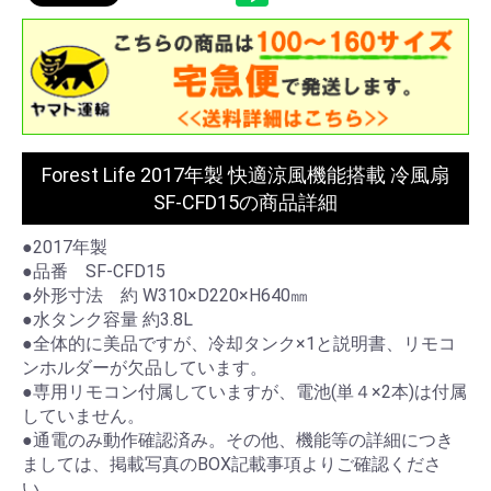
Forest Life 2017年製 快適涼風機能搭載 冷風扇
SF-CFD15の商品詳細
●2017年製
●品番 SF-CFD15
●外形寸法 約 W310×D220×H640㎜
●水タンク容量 約3.8L
●全体的に美品ですが、冷却タンク×1と説明書、リモコ
ンホルダーが欠品しています。
●専用リモコン付属していますが、電池(単４×2本)は付属
していません。
●通電のみ動作確認済み。その他、機能等の詳細につき
ましては、掲載写真のBOX記載事項よりご確認くださ
い。